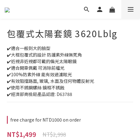
包覆式太陽套鏡 3620Lblg
✔️適合一般到大的臉型
✔️大框包覆式的設計 防護紫外線無死角
✔️近視非近視都可戴的偏光太陽眼鏡
✔️適合開車佩戴 可消除前檔光
✔️100%防紫外線 能有效過濾眩光
✔️有效阻擋路面, 玻璃, 水面及任何物體反射光
✔️使用不銹鋼螺絲 鏡框不銹蝕
✔️經濟部商檢局產品認證: D63788
free charge for NTD1000 on order
NT$1,499
NT$2,998