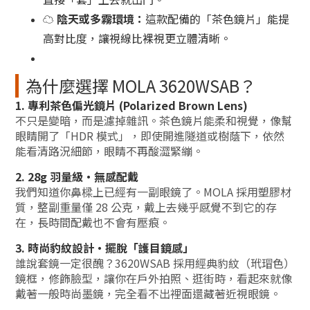
☁️
陰天或多霧環境：
這款配備的「茶色鏡片」能提
高對比度，讓視線比裸視更立體清晰。
為什麼選擇 MOLA 3620WSAB？
1. 專利茶色偏光鏡片 (Polarized Brown Lens)
不只是變暗，而是濾掉雜訊。茶色鏡片能柔和視覺，像幫
眼睛開了「HDR 模式」，即使開進隧道或樹蔭下，依然
能看清路況細節，眼睛不再酸澀緊繃。
2. 28g 羽量級・無感配戴
我們知道你鼻樑上已經有一副眼鏡了。MOLA 採用塑膠材
質，整副重量僅 28 公克，戴上去幾乎感覺不到它的存
在，長時間配戴也不會有壓痕。
3. 時尚豹紋設計・擺脫「護目鏡感」
誰說套鏡一定很醜？3620WSAB 採用經典豹紋（玳瑁色）
鏡框，修飾臉型，讓你在戶外拍照、逛街時，看起來就像
戴著一般時尚墨鏡，完全看不出裡面還藏著近視眼鏡。