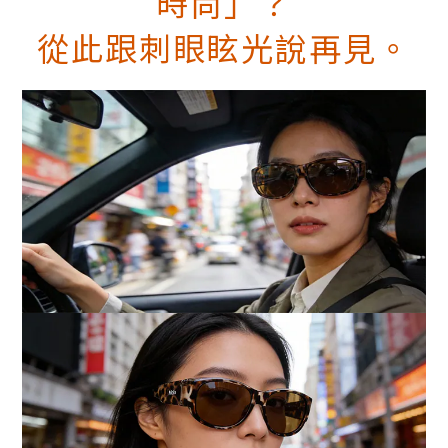
時尚」？
從此跟刺眼眩光說再見。