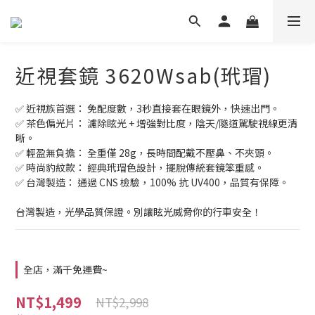
近視套鏡 3620Wsab(玳瑁)
✅ 近視族首選： 免配度數，3秒直接套在眼鏡外，快速出門。 
✅ 茶色偏光片： 濾除眩光 + 增強對比度，陰天/隧道駕駛視線更清
晰。 
✅ 輕盈無負擔： 全重僅 28g，長時間配戴不壓鼻、不夾頭。 
✅ 時尚豹紋款： 經典玳瑁色設計，擺脫傳統套鏡笨重感。 
✅ 台灣製造： 通過 CNS 檢驗，100% 抗 UV400，品質有保障。
台灣製造，光學品質保證。別讓眩光威脅你的行車安全！
全店，滿千免運費~
NT$1,499
NT$2,998