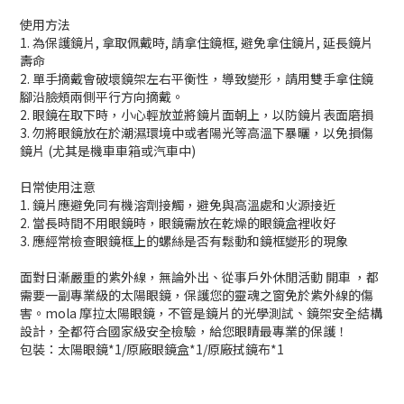
使用方法
1. 為保護鏡片, 拿取佩戴時, 請拿住鏡框, 避免拿住鏡片, 延長鏡片
壽命
2. 單手摘戴會破壞鏡架左右平衡性，導致變形，請用雙手拿住鏡
腳沿臉頰兩側平行方向摘戴。
2. 眼鏡在取下時，小心輕放並將鏡片面朝上，以防鏡片表面磨損
3. 勿將眼鏡放在於潮濕環境中或者陽光等高溫下暴曬，以免損傷
鏡片 (尤其是機車車箱或汽車中)
日常使用注意
1. 鏡片應避免同有機溶劑接觸，避免與高溫處和火源接近
2. 當長時間不用眼鏡時，眼鏡需放在乾燥的眼鏡盒裡收好
3. 應經常檢查眼鏡框上的螺絲是否有鬆動和鏡框變形的現象
面對日漸嚴重的紫外線，無論外出、從事戶外休閒活動 開車 ，都
需要一副專業級的太陽眼鏡，保護您的靈魂之窗免於紫外線的傷
害。mola 摩拉太陽眼鏡，不管是鏡片的光學測試、鏡架安全結構
設計，全都符合國家級安全檢驗，給您眼睛最專業的保護！
包裝：太陽眼鏡*1/原廠眼鏡盒*1/原廠拭鏡布*1