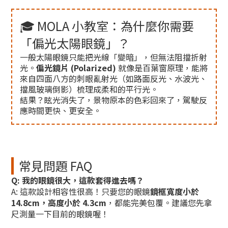
🎓 MOLA 小教室：為什麼你需要
「偏光太陽眼鏡」？
一般太陽眼鏡只能把光線「變暗」，但無法阻擋折射
光。
偏光鏡片 (Polarized)
就像是百葉窗原理，能將
來自四面八方的刺眼亂射光（如路面反光、水波光、
擋風玻璃倒影）梳理成柔和的平行光。
結果？眩光消失了，景物原本的色彩回來了，駕駛反
應時間更快、更安全。
常見問題 FAQ
Q: 我的眼鏡很大，這款套得進去嗎？
A: 這款設計相容性很高！只要您的眼鏡
鏡框寬度小於
14.8cm，高度小於 4.3cm
，都能完美包覆。建議您先拿
尺測量一下目前的眼鏡喔！