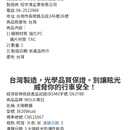
製造商: 冠宇鴻企業有限公司
電話: 06-2522966
地址: 台南市長榮路五段246巷26號
商品原產地: 台灣
商品內容：
1) 鏡框材質: 強化PC
鏡片材質: TAC
2) 數量: 1
3) 製造日期: 依產品所示
產地: 台灣
台灣製造，光學品質保證。別讓眩光
威脅你的行車安全！
經濟部商檢局產品認證(BSMI)字號: D63788
商品品牌: MOLA 摩拉
名稱: 太陽眼鏡
型號: 3620Wsab
標準總號: CNS15067
框色: 玳瑁 片色: 茶
濾鏡分類
: 3
濾鏡分類: 3 太陽眩光防護性較高