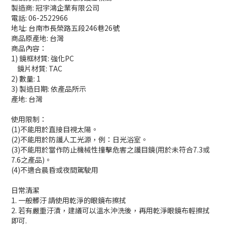
製造商: 冠宇鴻企業有限公司
電話: 06-2522966
地址: 台南市長榮路五段246巷26號
商品原產地: 台灣
商品內容：
1) 鏡框材質: 強化PC
鏡片材質: TAC
2) 數量: 1
3) 製造日期: 依產品所示
產地: 台灣
使用限制：
(1)不能用於直接目視太陽。
(2)不能用於防護人工光源，例：日光浴室。
(3)不能用於當作防止機械性撞擊危害之護目鏡(用於未符合7.3或
7.6之產品)。
(4)不適合晨昏或夜間駕駛用
日常清潔
1. 一般髒汙 請使用乾淨的眼鏡布擦拭
2. 若有嚴重汙漬，建議可以溫水沖洗後，再用乾淨眼鏡布輕擦拭
即可.