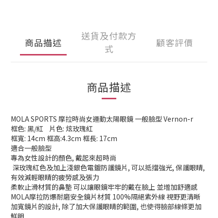
送貨及付款方
商品描述
顧客評價
式
商品描述
MOLA SPORTS 摩拉時尚女運動太陽眼鏡 一般臉型 Vernon-r
框色: 黑/紅 片色: 炫玫瑰紅
框寬: 14cm 框高:4.3cm 框長: 17cm
適合一般臉型
專為女性設計的顏色, 戴起來超時尚
深玫瑰紅色及加上淺銀色電鍍防護鏡片, 可以抵擋強光, 保護眼睛,
有效減輕眼睛的疲勞感及張力
柔軟止滑材質的鼻墊 可以讓眼鏡牢牢的戴在臉上 並增加舒適感
MOLA摩拉防爆耐磨安全鏡片材質 100%隔絕紫外線 視野更清晰
加寬鏡片的設計, 除了加大保護眼睛的範圍, 也使得臉部線條更加
鮮明