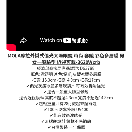
MOLA摩拉外掛式偏光太陽眼鏡 時尚 套鏡 彩色多層膜 男
女一般臉型 近視可戴-3620Wcrb
經濟部商檢局產品認證: D63788
框色: 霧透明 片色:偏光,灰鍍冰藍多層膜
框寬: 15.3cm 框高: 4.8cm 框長:17cm
✔偏光灰鍍冰藍多層膜鏡片 可有效折射強光
✔適合一般至大臉型佩戴
適合近視鏡框 高度不超過4.3cm 寬度不超過14.8cm
✔超輕重量只有28g 戴起來超舒適
✔100%防紫外線 UV400
✔能有效過濾眩光
✔無螺絲設計 鏡框不易鏽蝕
✔台灣製造 一年保固