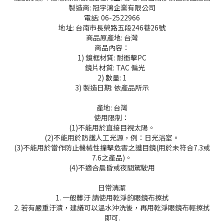
製造商: 冠宇鴻企業有限公司
電話: 06-2522966
地址: 台南市長榮路五段246巷26號
商品原產地: 台灣
商品內容：
1) 鏡框材質: 耐衝擊PC
鏡片材質: TAC 偏光
2) 數量: 1
3) 製造日期: 依產品所示
產地: 台灣
使用限制：
(1)不能用於直接目視太陽。
(2)不能用於防護人工光源，例：日光浴室。
(3)不能用於當作防止機械性撞擊危害之護目鏡(用於未符合7.3或
7.6之產品)。
(4)不適合晨昏或夜間駕駛用
日常清潔
1. 一般髒汙 請使用乾淨的眼鏡布擦拭
2. 若有嚴重汙漬，建議可以溫水沖洗後，再用乾淨眼鏡布輕擦拭
即可.