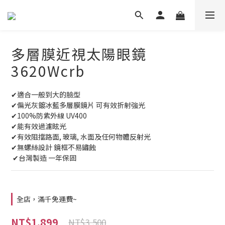
多層膜近視太陽眼鏡
3620Wcrb
✔適合一般到大的臉型
✔偏光灰鍍冰藍多層膜鏡片 可有效折射強光 
✔100%防紫外線 UV400
✔能有效過濾眩光
✔有效阻擋路面, 玻璃, 水面及任何物體反射光
✔無螺絲設計 鏡框不易鏽蝕
 ✔台灣製造 一年保固
全店，滿千免運費~
NT$1,899
NT$3,500