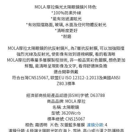
MOLA 摩拉偏光太陽眼鏡鏡片特色:
*100%防紫外線
*能有效過濾眩光
*有效阻擋路面, 玻璃, 水面及任何物體反射光
*清晰度更好
*耐磨
MOLA摩拉太陽眼鏡的抗反射鏡片, 為7層抗反射膜, 可以加強阻擋
強烈光線及反射光, 使影像有效到達視網膜, 看的看清晰
MOLA摩拉的專屬多層膜製程技術, 非一般品質彩色鍍膜, 顏色更加
鮮豔, 能清晰呈現影像及文字, 看得舒適無負擔
適合開車佩戴
符合台灣CNS15067, 歐盟EU ISO 12312-1:2013及美國ANSI
Z80.3標準
經濟部商檢局產品認證(BSMI)字號: D63788
商品品牌: MOLA 摩拉
名稱: 太陽眼鏡
型號: 3620Wcrb
標準總號: CNS15067
框色: 霧透明 片色: 灰鍍藍多層膜
濾鏡分類
: 4
濾鏡分類: 4 極端太陽眩光如在海上. 雪地. 高山或沙漠之防護極高