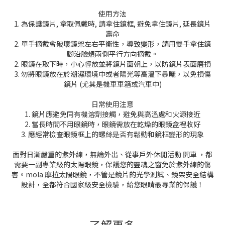
使用方法
1. 為保護鏡片, 拿取佩戴時, 請拿住鏡框, 避免拿住鏡片, 延長鏡片
壽命
2. 單手摘戴會破壞鏡架左右平衡性，導致變形，請用雙手拿住鏡
腳沿臉頰兩側平行方向摘戴。
2. 眼鏡在取下時，小心輕放並將鏡片面朝上，以防鏡片表面磨損
3. 勿將眼鏡放在於潮濕環境中或者陽光等高溫下暴曬，以免損傷
鏡片 (尤其是機車車箱或汽車中)
日常使用注意
1. 鏡片應避免同有機溶劑接觸，避免與高溫處和火源接近
2. 當長時間不用眼鏡時，眼鏡需放在乾燥的眼鏡盒裡收好
3. 應經常檢查眼鏡框上的螺絲是否有鬆動和鏡框變形的現象
面對日漸嚴重的紫外線，無論外出、從事戶外休閒活動 開車 ，都
需要一副專業級的太陽眼鏡，保護您的靈魂之窗免於紫外線的傷
害。mola 摩拉太陽眼鏡，不管是鏡片的光學測試、鏡架安全結構
設計，全都符合國家級安全檢驗，給您眼睛最專業的保護！
了解更多