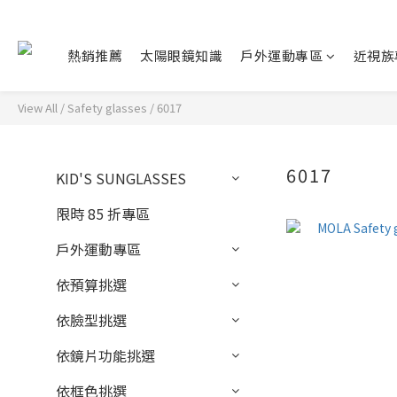
熱銷推薦
太陽眼鏡知識
戶外運動專區
近視族
View All
/
Safety glasses
/
6017
6017
KID'S SUNGLASSES
限時 85 折專區
戶外運動專區
依預算挑選
依臉型挑選
依鏡片功能挑選
依框色挑選