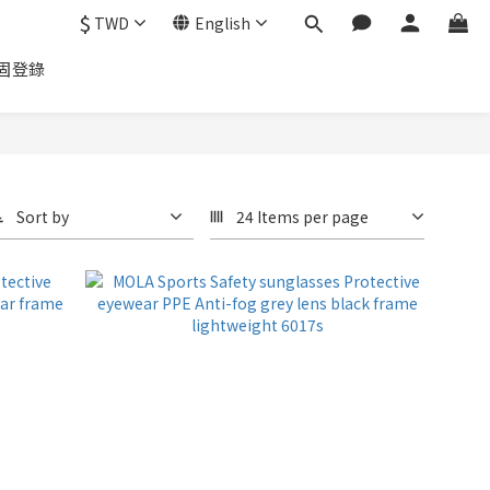
$
TWD
English
固登錄
Sort by
24 Items per page