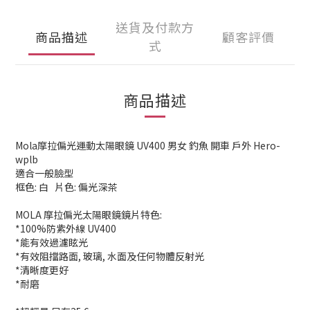
送貨及付款方
商品描述
顧客評價
式
商品描述
Mola摩拉偏光運動太陽眼鏡 UV400 男女 釣魚 開車 戶外 Hero-
wplb
適合一般臉型
框色: 白 片色: 偏光深茶
MOLA 摩拉偏光太陽眼鏡鏡片特色:
*100%防紫外線 UV400
*能有效過濾眩光
*有效阻擋路面, 玻璃, 水面及任何物體反射光
*清晰度更好
*耐磨