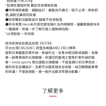
*超輕量 只有25.6g
*超彈性鏡框材質 戴起來舒適無負擔
●特殊橡膠鼻墊、鏡腳設計：鼻墊為可調式，吸汗止滑、柔軟舒
適,減輕您鼻樑的負擔
●採用雙射出腳套設計 腳套不容易脫落
●另有單賣 Hero系列其他類型鏡片及內視鏡框，讓戴眼鏡者有另
一種選擇，想進一步了解可進入服務網站哦~
*台灣製造 一年保固
經濟部商檢局產品認證: D63788
符合台灣CNS15067, 歐盟及美國ANSI Z80.3標準
面對日漸嚴重的紫外線，無論外出、從事休閒活動或運動，皆需
要一副專業級的太陽眼鏡，保護您的靈魂之窗免於紫外線的傷
害。mola sports 摩拉運動太陽眼鏡，不管是鏡片的光學測試、
鏡架安全結構設計，全都符合國家級安全檢驗，給您眼睛最專業
的保護！不僅是運動，連一般外出都非常適合配戴！
了解更多