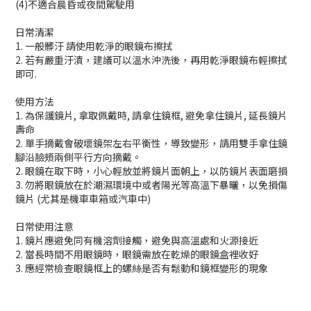
(4)不適合晨昏或夜間駕駛用
日常清潔
1. 一般髒汙 請使用乾淨的眼鏡布擦拭
2. 若有嚴重汙漬，建議可以溫水沖洗後，再用乾淨眼鏡布輕擦拭
即可.
使用方法
1. 為保護鏡片, 拿取佩戴時, 請拿住鏡框, 避免拿住鏡片, 延長鏡片
壽命
2. 單手摘戴會破壞鏡架左右平衡性，導致變形，請用雙手拿住鏡
腳沿臉頰兩側平行方向摘戴。
2. 眼鏡在取下時，小心輕放並將鏡片面朝上，以防鏡片表面磨損
3. 勿將眼鏡放在於潮濕環境中或者陽光等高溫下暴曬，以免損傷
鏡片 (尤其是機車車箱或汽車中)
日常使用注意
1. 鏡片應避免同有機溶劑接觸，避免與高溫處和火源接近
2. 當長時間不用眼鏡時，眼鏡需放在乾燥的眼鏡盒裡收好
3. 應經常檢查眼鏡框上的螺絲是否有鬆動和鏡框變形的現象