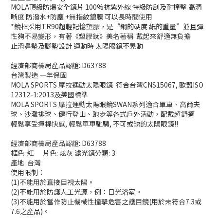
MOLA頂級防爆安全鏡片 100%抗紫外線 特級防刮及耐撞擊 高清
晰度 防潑水+防塵 +無指紋鍍膜 可以長時間使用
*鏡框採用TR90超輕記憶塑膠，是“鋼的硬度 紙的重量”並且彈
性夠不易變形，有著《塑膠鈦》美名著稱 戴起來舒適無負擔
止滑鼻墊及腳墊設計 運動時 太陽眼鏡不晃動
經濟部商檢局產品認證: D63788
台灣製造 一年保固
MOLA SPORTS 摩拉運動太陽眼鏡 符合台灣CNS15067, 歐盟ISO
12312-1:2013及美國標準
MOLA SPORTS 摩拉運動太陽眼鏡SWAN系列適合單車、高爾夫
球、沙灘排球、健行登山、跑步等各式戶外活動，配戴超舒適
輕鬆享受揮桿快感, 輕鬆單車馳騁, 不可或缺的太陽眼鏡!!
經濟部商檢局產品認證: D63788
框色: 紅 片色: 炫灰 濾光鏡分類: 3
產地: 台灣
使用限制：
(1)不能用於直接目視太陽。
(2)不能用於防護人工光源，例：日光浴室。
(3)不能用於當作防止機械性撞擊危害之護目鏡(用於未符合7.3或
7.6之產品)。