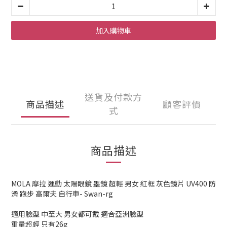
加入購物車
送貨及付款方
商品描述
顧客評價
式
商品描述
MOLA 摩拉 運動 太陽眼鏡 墨鏡 超輕 男女 紅框 灰色鏡片 UV400 防
滑 跑步 高爾夫 自行車- Swan-rg
適用臉型 中至大 男女都可戴 適合亞洲臉型
重量超輕 只有26g